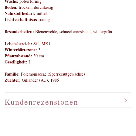
Wuchs:
polserförmig
Boden:
trocken, durchlässig
Nährstoffbedarf:
mittel
Lichtverhältnisse:
sonnig
Besonderheiten:
Bienenweide, schneckenresistent, wintergrün
Lebensbereich:
St1, MK1
Winterhärtezone:
3
Pflanzabstand:
30 cm
Geselligkeit:
I
Familie:
Polemoniaceae (Sperrkrautgewächse)
Züchter:
Gillander (AU), 1985
Kundenrezensionen