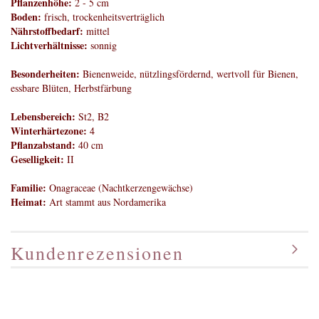
Pflanzenhöhe:
2 - 5 cm
Boden:
frisch, trockenheitsverträglich
Nährstoffbedarf:
mittel
Lichtverhältnisse:
sonnig
Besonderheiten:
Bienenweide, nützlingsfördernd, wertvoll für Bienen,
essbare Blüten, Herbstfärbung
Lebensbereich:
St2, B2
Winterhärtezone:
4
Pflanzabstand:
40 cm
Geselligkeit:
II
Familie:
Onagraceae (Nachtkerzengewächse)
Heimat:
Art stammt aus Nordamerika
Kundenrezensionen