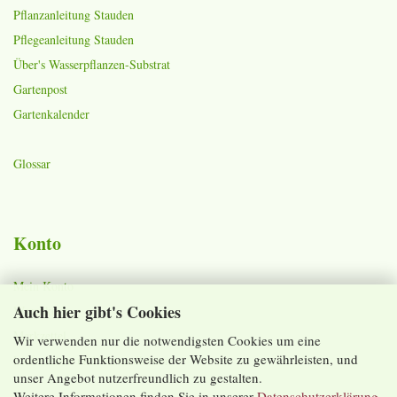
Pflanzanleitung Stauden
Pflegeanleitung Stauden
Über's Wasserpflanzen-Substrat
Gartenpost
Gartenkalender
Glossar
Konto
Mein Konto
Auch hier gibt's Cookies
Warenkorb
Merkzettel
Wir verwenden nur die notwendigsten Cookies um eine
ordentliche Funktionsweise der Website zu gewährleisten, und
Lieferzeiten und Versandkosten
unser Angebot nutzerfreundlich zu gestalten.
Weitere Informationen finden Sie in unserer
Datenschutzerklärung
.