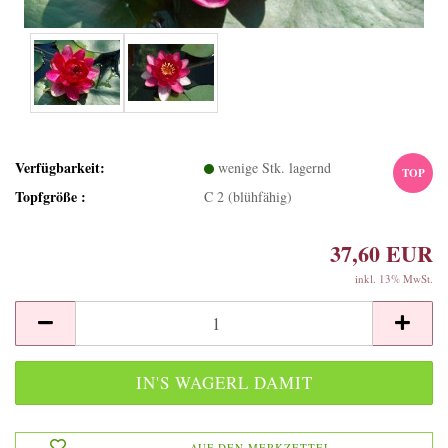
Verfügbarkeit:
wenige Stk. lagernd
TOP
Topfgröße :
C 2 (blühfähig)
37,60 EUR
inkl. 13% MwSt.
AUF DEN MERKZETTEL