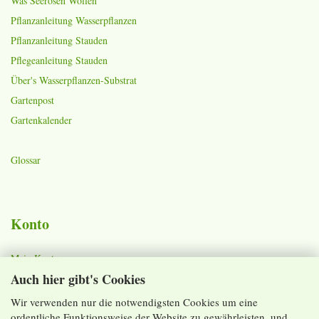
Was Seerosen Wollen
Pflanzanleitung Wasserpflanzen
Pflanzanleitung Stauden
Pflegeanleitung Stauden
Über's Wasserpflanzen-Substrat
Gartenpost
Gartenkalender
Glossar
Konto
Mein Konto
Auch hier gibt's Cookies
Warenkorb
Merkzettel
Wir verwenden nur die notwendigsten Cookies um eine
ordentliche Funktionsweise der Website zu gewährleisten, und
Lieferzeiten und Versandkosten