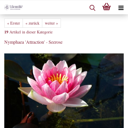
« Erster
« zurück
weiter »
19
Artikel in dieser Kategorie
Nymphaea 'Attraction' - Seerose