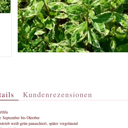
ails
Kundenrezensionen
tlila
:
September bis Oktober
trieb weiß-grün panaschiert, später vergrünend