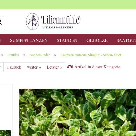
Suche...
N
SUMPFPFLANZEN
STAUDEN
GEHÖLZE
SAATGU
»
»
»
Stauden
Sonnenkinder
Kalimeris yomena 'Shogun' - Schön-Aster
470
Artikel in dieser Kategorie
r
« zurück
weiter »
Letzter »