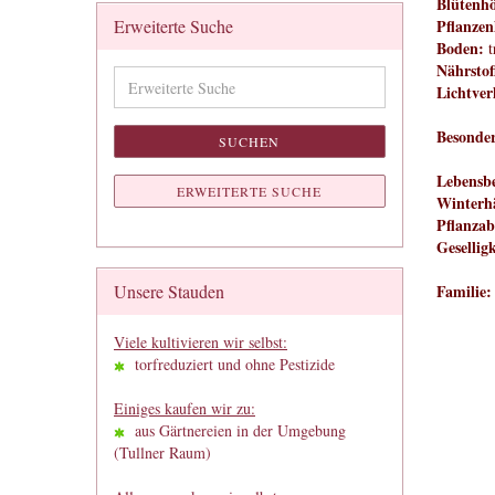
Blütenh
Erweiterte Suche
Pflanzen
Boden:
t
Nährstof
Erweiterte
Lichtver
Suche
Besonder
SUCHEN
Lebensbe
ERWEITERTE SUCHE
Winterhä
Pflanzab
Geselligk
Unsere Stauden
Familie:
Viele kultivieren wir selbst:
torfreduziert und ohne Pestizide
Einiges kaufen wir zu:
aus Gärtnereien in der Umgebung
(Tullner Raum)