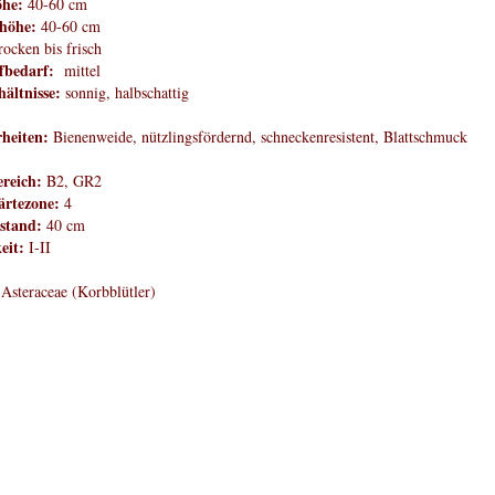
öhe:
40-60 cm
höhe:
40-60 cm
rocken bis frisch
fbedarf:
mittel
hältnisse:
sonnig, halbschattig
heiten:
Bienenweide, nützlingsfördernd, schneckenresistent, Blattschmuck
reich:
B2, GR2
rtezone:
4
stand:
40 cm
eit:
I-II
Asteraceae (Korbblütler)