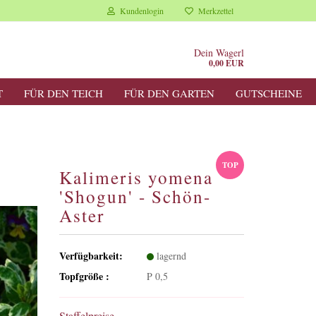
Kundenlogin
Merkzettel
Dein Wagerl
0,00 EUR
T
FÜR DEN TEICH
FÜR DEN GARTEN
GUTSCHEINE
TOP
Kalimeris yomena
'Shogun' - Schön-
Aster
Verfügbarkeit:
lagernd
Topfgröße :
P 0,5
Staffelpreise