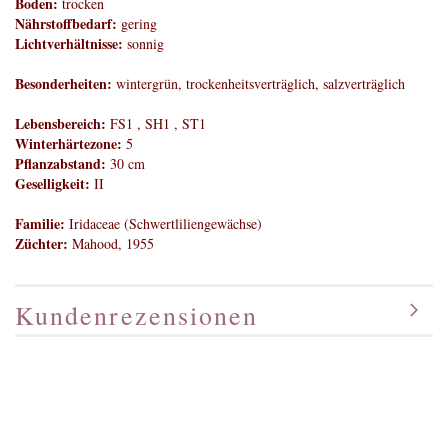
Boden:
trocken
Nährstoffbedarf:
gering
Lichtverhältnisse:
sonnig
Besonderheiten:
wintergrün, trockenheitsverträglich, salzverträglich
Lebensbereich:
FS1 , SH1 , ST1
Winterhärtezone:
5
Pflanzabstand:
30 cm
Geselligkeit:
II
Familie:
Iridaceae (Schwertliliengewächse)
Züchter:
Mahood, 1955
Kundenrezensionen