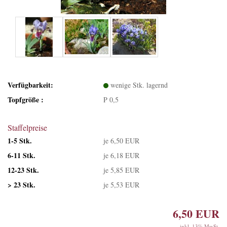
Verfügbarkeit:
wenige Stk. lagernd
Topfgröße :
P 0,5
Staffelpreise
1-5 Stk.
je 6,50 EUR
6-11 Stk.
je 6,18 EUR
12-23 Stk.
je 5,85 EUR
> 23 Stk.
je 5,53 EUR
6,50 EUR
inkl. 13% MwSt.