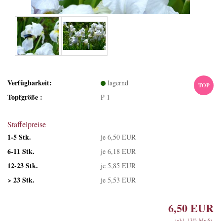
Verfügbarkeit:
lagernd
TOP
Topfgröße :
P 1
Staffelpreise
1-5 Stk.
je 6,50 EUR
6-11 Stk.
je 6,18 EUR
12-23 Stk.
je 5,85 EUR
> 23 Stk.
je 5,53 EUR
6,50 EUR
inkl. 13% MwSt.