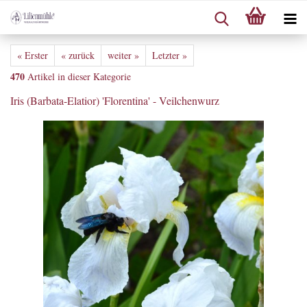
« Erster
« zurück
weiter »
Letzter »
470
Artikel in dieser Kategorie
Iris (Barbata-Elatior) 'Florentina' - Veilchenwurz