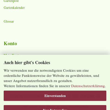
Gartenpost
Gartenkalender
Glossar
Konto
Mein Konto
Auch hier gibt's Cookies
Warenkorb
Merkzettel
Wir verwenden nur die notwendigsten Cookies um eine
ordentliche Funktionsweise der Website zu gewährleisten, und
Lieferzeiten und Versandkosten
unser Angebot nutzerfreundlich zu gestalten.
Weitere Informationen finden Sie in unserer
Datenschutzerklärung
.
Einverstanden
Shopping Cart Software
by Gambio.com © 2026 | Template von
JungCreative
.
Alle Preise inkl. MwSt. & zzgl. Versandkosten