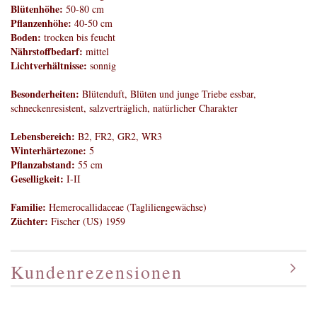
Blütenhöhe:
50-80 cm
Pflanzenhöhe:
40-50 cm
Boden:
trocken bis feucht
Nährstoffbedarf:
mittel
Lichtverhältnisse:
sonnig
Besonderheiten:
Blütenduft, Blüten und junge Triebe essbar,
schneckenresistent, salzverträglich, natürlicher Charakter
Lebensbereich:
B2, FR2, GR2, WR3
Winterhärtezone:
5
Pflanzabstand:
55 cm
Geselligkeit:
I-II
Familie:
Hemerocallidaceae (Tagliliengewächse)
Züchter:
Fischer (US) 1959
Kundenrezensionen