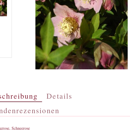
schreibung
Details
ndenrezensionen
nzrose, Schneerose