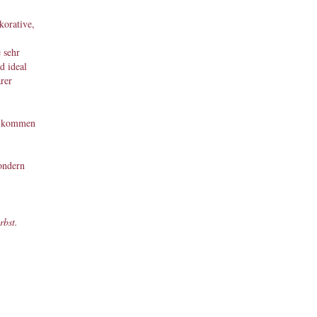
korative,
 sehr
d ideal
rer
en kommen
ondern
rbst.