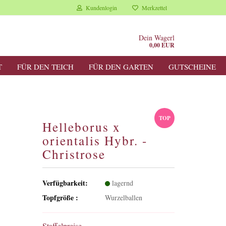
Kundenlogin
Merkzettel
Dein Wagerl
0,00 EUR
T
FÜR DEN TEICH
FÜR DEN GARTEN
GUTSCHEINE
TOP
Helleborus x
orientalis Hybr. -
Christrose
Verfügbarkeit:
lagernd
Topfgröße :
Wurzelballen
Staffelpreise