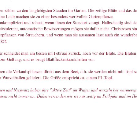
en zählen zu den langlebigsten Stauden im Garten. Die zeitige Blüte und das de
ne Laub machen sie zu einer besonders wertvollen Gartenpflanze.
unkompliziert und robust, wenn ihnen der Standort zusagt. Halbschattig sind sie
itstolerant, automatische Bewässerungen mögen sie dafür nicht. Christrosen sin
rpflanzen von Sträuchern, und wenn man sie aussamen lässt auch ein wunderba
ker.
ter schneidet man am besten im Februar zurück, noch vor der Blüte. Die Blüt
 zur Geltung, und es beugt Blattfleckenkrankheiten vor.
n die Verkaufspflanzen direkt aus dem Beet, d.h. sie werden nicht mit Topf s
 Wurzelballen geliefert. Die Größe entspricht ca. einem P1-Topf.
en und Nieswurz haben ihre "aktive Zeit" im Winter und wurzeln bei wärmeren
ren nicht immer an. Daher versenden wir sie nur zeitig im Frühjahr und im He