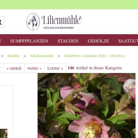
Suche...
N
SUMPFPFLANZEN
STAUDEN
GEHÖLZE
SAATGU
»
»
»
Stauden
Schattenstauden
Helleborus x orientalis Hybr. - Christrose
146
Artikel in dieser Kategorie
r
« zurück
weiter »
Letzter »