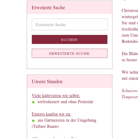
Erweiterte Suche
Christros
wintergrü
Erweiterte
Sie sind 
Suche
trockenhe
zum Unte
SUCHEN
Bodendec
Die Blät
ERWEITERTE SUCHE
so besser
Wir nehme
mit einem
Unsere Stauden
Schneeros
Viele kultivieren wir selbst:
Temperatu
torfreduziert und ohne Pestizide
Einiges kaufen wir zu:
aus Gärtnereien in der Umgebung
(Tullner Raum)