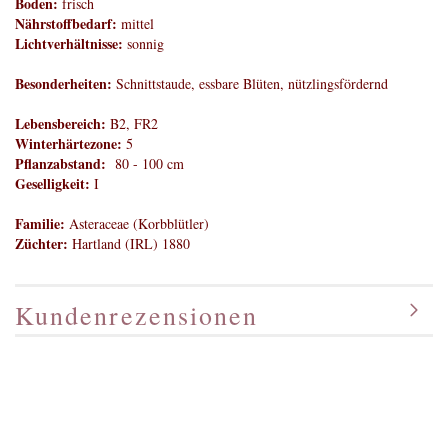
Boden:
frisch
Nährstoffbedarf:
mittel
Lichtverhältnisse:
sonnig
Besonderheiten:
Schnittstaude, essbare Blüten, nützlingsfördernd
Lebensbereich:
B2, FR2
Winterhärtezone:
5
Pflanzabstand:
80 - 100 cm
Geselligkeit:
I
Familie:
Asteraceae (Korbblütler)
Züchter:
Hartland (IRL) 1880
Kundenrezensionen