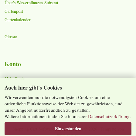
Über's Wasserpflanzen-Substrat
Gartenpost
Gartenkalender
Glossar
Konto
Mein Konto
Auch hier gibt's Cookies
Warenkorb
Merkzettel
Wir verwenden nur die notwendigsten Cookies um eine
ordentliche Funktionsweise der Website zu gewährleisten, und
Lieferzeiten und Versandkosten
unser Angebot nutzerfreundlich zu gestalten.
Weitere Informationen finden Sie in unserer
Datenschutzerklärung
.
Einverstanden
Shopping Cart Software
by Gambio.com © 2026 | Template von
JungCreative
.