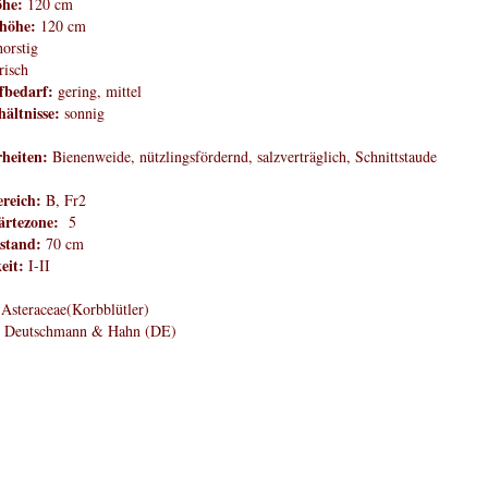
öhe:
120 cm
höhe:
120 cm
orstig
risch
fbedarf:
gering, mittel
hältnisse:
sonnig
heiten:
Bienenweide, nützlingsfördernd, salzverträglich, Schnittstaude
reich:
B, Fr2
rtezone:
5
stand:
70 cm
eit:
I-II
Asteraceae(Korbblütler)
:
Deutschmann & Hahn (DE)