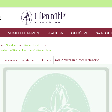
Suche...
N
SUMPFPFLANZEN
STAUDEN
GEHÖLZE
SAATGU
»
»
»
Stauden
Sonnenkinder
 cultorum 'Baudirektor Linne' - Sonnenbraut
470
Artikel in dieser Kategorie
r
« zurück
weiter »
Letzter »