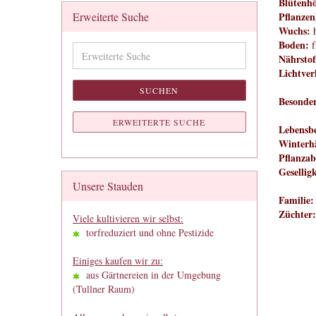
Blütenh
Erweiterte Suche
Pflanzen
Wuchs:
h
Boden:
f
Erweiterte
Nährstof
Suche
Lichtver
SUCHEN
Besonder
ERWEITERTE SUCHE
Lebensbe
Winterhä
Pflanzab
Geselligk
Unsere Stauden
Familie:
Züchter
Viele kultivieren wir selbst:
torfreduziert und ohne Pestizide
Einiges kaufen wir zu:
aus Gärtnereien in der Umgebung
(Tullner Raum)