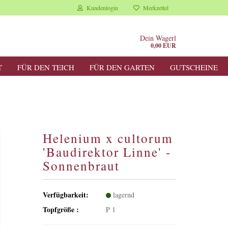
Kundenlogin
Merkzettel
Dein Wagerl
0,00 EUR
T
FÜR DEN TEICH
FÜR DEN GARTEN
GUTSCHEINE
Helenium x cultorum
'Baudirektor Linne' -
Sonnenbraut
Verfügbarkeit:
lagernd
Topfgröße :
P 1