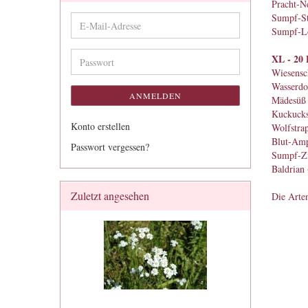
Pracht-Ne
Sumpf-St
E-
Sumpf-L
Mail-
Adresse
XL - 20 
Passwort
Wiesensc
Wasserdo
ANMELDEN
Mädesüß 
Kuckucks
Konto erstellen
Wolfstrap
Blut-Amp
Passwort vergessen?
Sumpf-Zi
Baldrian 
Zuletzt angesehen
Die Arten