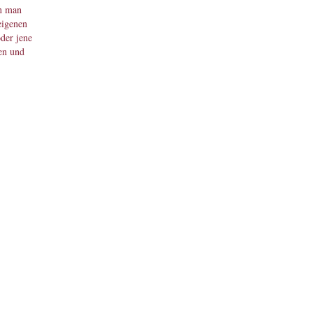
nn man
eigenen
oder jene
en und