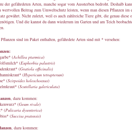
ste der gefährdeten Arten, manche sogar vom Aussterben bedroht. Deshalb ka
n wertvollen Beitrag zum Umweltschutz leisten, wenn man diesen Pflanzen im 
atz gewährt. Nicht zuletzt, weil es auch zahlreiche Tiere gibt, die genau diese 
benötigen. Und die kannst du dann wiederum im Garten und am Teich beobacht
en.
Pflanzen sind im Paket enthalten, gefährdete Arten sind mit * versehen:
anzen:
garbe* (
Achillea ptarmica
)
lfsmilch* (
Euphorbia palustris
)
adenkraut* (
Gratiola officinalis)
hanniskraut* (
Hypericum tetrapterum
)
se* (
Scirpoides holoschoenus
)
lmkraut* (
Scutellaria galericulata
)
lanzen
, dazu kommen:
kenwurz* (
Geum rivale
)
* (
Pulicaria dysenterica
)
biss* (
Succisa pratensis
)
flanzen
, dazu kommen: