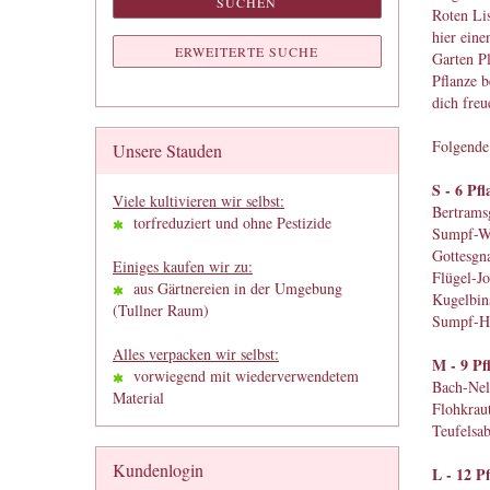
SUCHEN
Roten Li
hier eine
ERWEITERTE SUCHE
Garten Pl
Pflanze 
dich freu
Folgende 
Unsere Stauden
S - 6 Pfl
Viele kultivieren wir selbst:
Bertrams
torfreduziert und ohne Pestizide
Sumpf-Wo
Gottesgn
Einiges kaufen wir zu:
Flügel-Jo
aus Gärtnereien in der Umgebung
Kugelbin
(Tullner Raum)
Sumpf-He
Alles verpacken wir selbst:
M - 9 Pf
vorwiegend mit wiederverwendetem
Bach-Nel
Material
Flohkraut
Teufelsab
Kundenlogin
L - 12 P