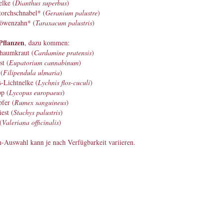
lke (
Dianthus superbus
)
orchschnabel* (
Geranium palustre
)
öwenzahn* (
Taraxacum palustris
)
Pflanzen
, dazu kommen:
haumkraut (
Cardamine pratensis
)
s
t (
Eupatorium cannabinum
)
(
Filipendula
ulmaria
)
-Lichtnelke (
Lychnis flos-cuculi
)
p (
Lycopus europaeus
)
fer (
Rumex sanguineus
)
est (
Stachys palustris
)
(
Valeriana officinalis
)
-Auswahl kann je nach Verfügbarkeit variieren.