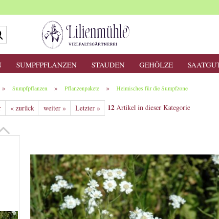
Suche...
N
SUMPFPFLANZEN
STAUDEN
GEHÖLZE
SAATGU
»
»
»
Sumpfpflanzen
Pflanzenpakete
Heimisches für die Sumpfzone
12
Artikel in dieser Kategorie
r
« zurück
weiter »
Letzter »