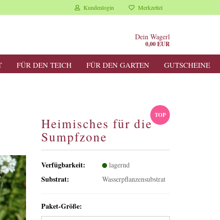
Kundenlogin
Merkzettel
Dein Wagerl
0,00 EUR
T
FÜR DEN TEICH
FÜR DEN GARTEN
GUTSCHEINE
TOP
Heimisches für die
Sumpfzone
Verfügbarkeit:
lagernd
Substrat:
Wasserpflanzensubstrat
Paket-Größe: