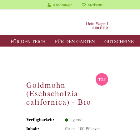
Kundenlogin
Merkzettel
Dein Wagerl
0,00 EUR
T
FÜR DEN TEICH
FÜR DEN GARTEN
GUTSCHEINE
TOP
Goldmohn
(Eschscholzia
californica) - Bio
Verfügbarkeit:
lagernd
Inhalt:
für ca. 100 Pflanzen