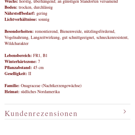
Wuchs:
horstig, überhängend; an günstigen Standorten versamend
Boden:
trocken, durchlässig
Nährstoffbedarf:
gering
Lichtverhältnisse:
sonnig
Besonderheiten:
remontierend, Bienenweide, nützlingsfördernd,
Vogelnahrung, Langzeitwirkung, gut schnittgeeignet, schneckenresistent,
Wildcharakter
Lebensbereich:
FR1, B1
Winterhärtezone:
7
Pflanzabstand:
45 cm
Geselligkeit:
II
Familie:
Onagraceae (Nachtkerzengewächse)
Heimat:
südliches Nordamerika
Kundenrezensionen