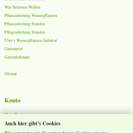
Was Seerosen Wollen
Pflanzanleitung Wasserpflanzen
Pflanzanleitung Stauden
Pflegeanleitung Stauden
Über's Wasserpflanzen-Substrat
Gartenpost
Gartenkalender
Glossar
Konto
Mein Konto
Auch hier gibt's Cookies
Warenkorb
Merkzettel
Wir verwenden nur die notwendigsten Cookies um eine