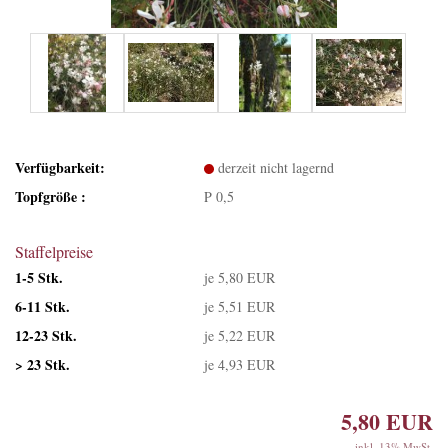
Verfügbarkeit:
derzeit nicht lagernd
Topfgröße :
P 0,5
Staffelpreise
1-5 Stk.
je 5,80 EUR
6-11 Stk.
je 5,51 EUR
12-23 Stk.
je 5,22 EUR
> 23 Stk.
je 4,93 EUR
5,80 EUR
inkl. 13% MwSt.