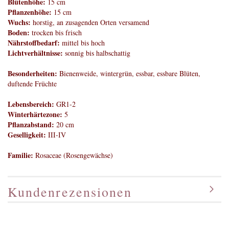
Blütenhöhe:
15 cm
Pflanzenhöhe:
15 cm
Wuchs:
horstig, an zusagenden Orten versamend
Boden:
trocken bis frisch
Nährstoffbedarf:
mittel bis hoch
Lichtverhältnisse:
sonnig bis halbschattig
Besonderheiten:
Bienenweide, wintergrün, essbar, essbare Blüten,
duftende Früchte
Lebensbereich:
GR1-2
Winterhärtezone:
5
Pflanzabstand:
20 cm
Geselligkeit:
III-IV
Familie:
Rosaceae (Rosengewächse)
Kundenrezensionen