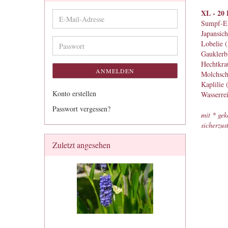
XL - 20 
E-
Sumpf-Ei
Mail-
Japansich
Adresse
Lobelie (
Passwort
Gauklerb
Hechtkrau
ANMELDEN
Molchsch
Kaplilie 
Konto erstellen
Wasserrei
Passwort vergessen?
mit * gek
sicherzust
Zuletzt angesehen