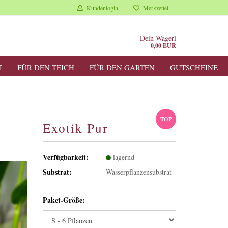
Kundenlogin
Merkzettel
Dein Wagerl
0,00 EUR
T
FÜR DEN TEICH
FÜR DEN GARTEN
GUTSCHEINE
TOP
Exotik Pur
Verfügbarkeit:
lagernd
Substrat:
Wasserpflanzensubstrat
Paket-Größe: