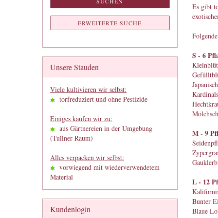
SUCHEN
Es gibt t
exotisch
ERWEITERTE SUCHE
Folgende 
S - 6 Pf
Kleinblüt
Unsere Stauden
Gefülltb
Japanisch
Viele kultivieren wir selbst:
Kardinals
torfreduziert und ohne Pestizide
Hechtkra
Molchsch
Einiges kaufen wir zu:
aus Gärtnereien in der Umgebung
M - 9 Pf
(Tullner Raum)
Seidenpfl
Zypergra
Alles verpacken wir selbst:
Gauklerb
vorwiegend mit wiederverwendetem
Material
L - 12 P
Kaliforn
Bunter E
Kundenlogin
Blaue Lob