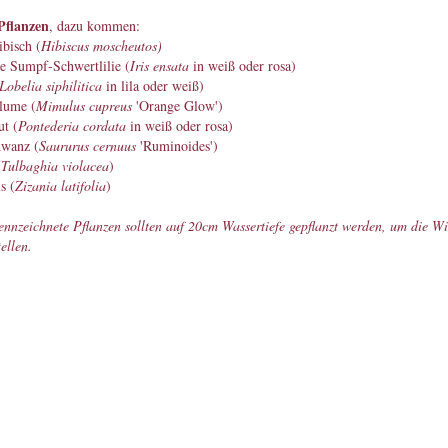
Pflanzen
, dazu kommen:
bisch (
Hibiscus moscheutos)
e Sumpf-Schwertlilie (
Iris ensata
in weiß oder rosa)
Lobelia siphilitica
in lila oder weiß)
lume (
Mimulus cupreus
'Orange Glow')
t (
Pontederia cordata
in weiß oder rosa)
wanz (
Saururus cernuus
'Ruminoides')
(
Tulbaghia violacea
)
s (
Zizania latifolia
)
ennzeichnete Pflanzen sollten auf 20cm Wassertiefe gepflanzt werden, um die Wi
ellen.