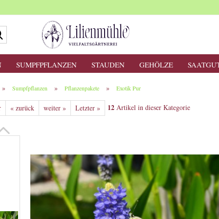
Suche...
N
SUMPFPFLANZEN
STAUDEN
GEHÖLZE
SAATGU
»
»
»
Sumpfpflanzen
Pflanzenpakete
Exotik Pur
12
Artikel in dieser Kategorie
r
« zurück
weiter »
Letzter »