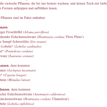
olle exotische Pflanzen, die bei uns bestens wachsen, und deinen Teich mit farb
en Formen aufpeppen und aufblühen lassen.
Pflanzen sind im Paket enthalten:
lanzen
:
iger Froschlöffel (
Alisma parviflora
)
lühender Eidechsenschwanz (
Houttuynia cordata
'Flore Pleno')
e Sumpf-Schwertlilie (
Iris ensata
)
-Lobelie* (
Lobelia cardinalis)
ut* (
Pontederia cordata
)
wanz (
Saururus cernuus
)
lanzen
, dazu kommen:
anze (
Asclepias incarnata
)
s* (
Cyperus longus
)
lume (
Mimulus luteus
)
flanzen
, dazu kommen:
ischer Eidechsenschwanz (
Anemopsis californica
)
idechsenschwanz (
Houttuynia cordata
'Chameleon')
elie (
Lobelia siphilitica
)