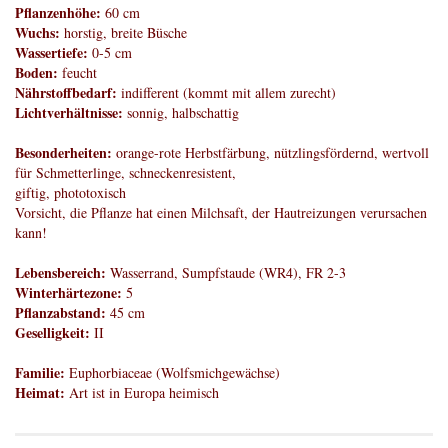
Pflanzenhöhe:
60 cm
Wuchs:
horstig, breite Büsche
Wassertiefe:
0-5 cm
Boden:
feucht
Nährstoffbedarf:
indifferent (kommt mit allem zurecht)
Lichtverhältnisse:
sonnig, halbschattig
Besonderheiten:
orange-rote Herbstfärbung, nützlingsfördernd, wertvoll
für Schmetterlinge, schneckenresistent,
giftig, phototoxisch
Vorsicht, die Pflanze hat einen Milchsaft, der Hautreizungen verursachen
kann!
Lebensbereich:
Wasserrand, Sumpfstaude (WR4), FR 2-3
Winterhärtezone:
5
Pflanzabstand:
45 cm
Geselligkeit:
II
Familie:
Euphorbiaceae (Wolfsmichgewächse)
Heimat:
Art ist in Europa heimisch