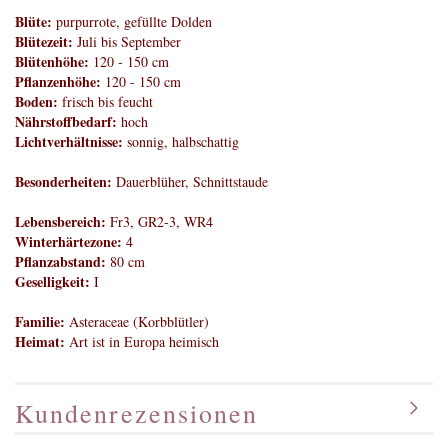
Blüte:
purpurrote, gefüllte Dolden
Blütezeit:
Juli bis September
Blütenhöhe:
120 - 150 cm
Pflanzenhöhe:
120 - 150 cm
Boden:
frisch bis feucht
Nährstoffbedarf:
hoch
Lichtverhältnisse:
sonnig, halbschattig
Besonderheiten:
Dauerblüher, Schnittstaude
Lebensbereich:
Fr3, GR2-3, WR4
Winterhärtezone:
4
Pflanzabstand:
80 cm
Geselligkeit:
I
Familie:
Asteraceae (Korbblütler)
Heimat:
Art ist in Europa heimisch
Kundenrezensionen