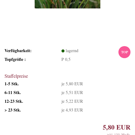
Verfügbarkeit:
lagernd
TOP
Topfgröße :
P 0,5
Staffelpreise
1-5 Stk.
je 5,80 EUR
6-11 Stk.
je 5,51 EUR
12-23 Stk.
je 5,22 EUR
> 23 Stk.
je 4,93 EUR
5,80 EUR
inkl. 13% MwSt.