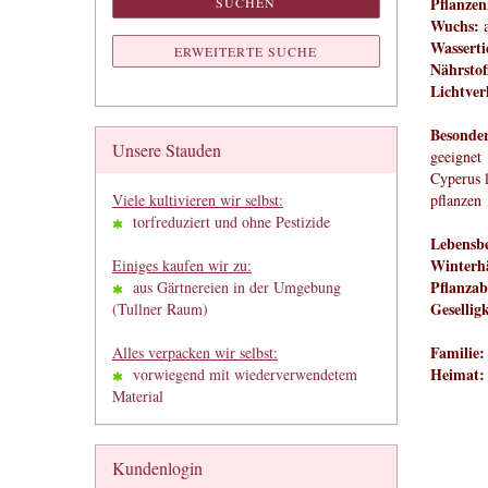
Pflanzen
SUCHEN
Wuchs:
a
Wasserti
ERWEITERTE SUCHE
Nährstof
Lichtver
Besonder
Unsere Stauden
geeignet
Cyperus l
Viele kultivieren wir selbst:
pflanzen
torfreduziert und ohne Pestizide
Lebensbe
Winterhä
Einiges kaufen wir zu:
Pflanzab
aus Gärtnereien in der Umgebung
Geselligk
(Tullner Raum)
Familie:
Alles verpacken wir selbst:
Heimat:
vorwiegend mit wiederverwendetem
Material
Kundenlogin