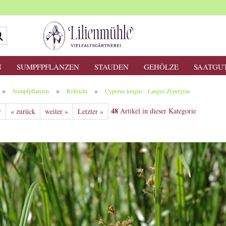
Suche...
N
SUMPFPFLANZEN
STAUDEN
GEHÖLZE
SAATGU
»
»
»
Sumpfpflanzen
Röhricht
Cyperus longus - Langes Zypergras
48
Artikel in dieser Kategorie
r
« zurück
weiter »
Letzter »