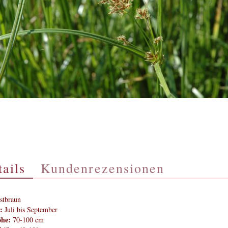
ails
Kundenrezensionen
stbraun
:
Juli bis September
öhe:
70-100 cm