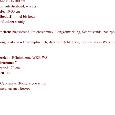
höhe:
60-100 cm
usläufertreibend, wuchert
efe:
10-30
cm
fbedarf:
mittel bis hoch
hältnisse:
sonnig
heiten:
blattzierend, Fruchtschmuck, Langzeitwirkung, Schnittstaude, naturpo
ongus ist etwas frostempfindlich, daher empfehlen wir, es in ca. 20cm Wasserti
reich:
Röhrichtzone WR5, W5
rtezone:
7
stand:
70 cm
eit:
I-II
Cyperaceae (Riedgrasgewächse)
mediterranes Europa