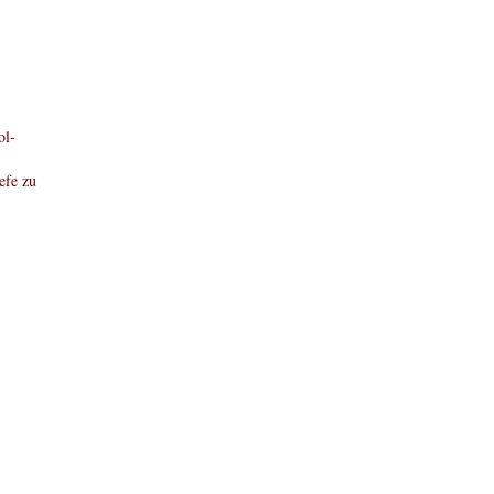
ol-
efe zu