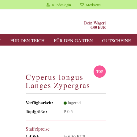
Kundenlogin
Merkzettel
Dein Wagerl
0,00 EUR
T
FÜR DEN TEICH
FÜR DEN GARTEN
GUTSCHEINE
TOP
Cyperus longus -
Langes Zypergras
Verfügbarkeit:
lagernd
Topfgröße :
P 0,5
Staffelpreise
1-5 Stk.
je 6,50 EUR