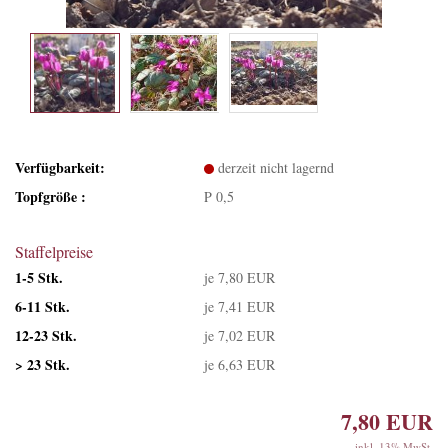
Verfügbarkeit:
derzeit nicht lagernd
Topfgröße :
P 0,5
Staffelpreise
1-5 Stk.
je 7,80 EUR
6-11 Stk.
je 7,41 EUR
12-23 Stk.
je 7,02 EUR
> 23 Stk.
je 6,63 EUR
7,80 EUR
inkl. 13% MwSt.