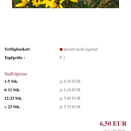
Verfügbarkeit:
derzeit nicht lagernd
Topfgröße :
P 1
Staffelpreise
1-5 Stk.
je 6,50 EUR
6-11 Stk.
je 6,18 EUR
12-23 Stk.
je 5,85 EUR
> 23 Stk.
je 5,53 EUR
6,50 EUR
inkl. 13% MwSt.