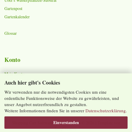
Über's Wasserpflanzen-Substrat
Gartenpost
Gartenkalender
Glossar
Konto
Mein Konto
Auch hier gibt's Cookies
Warenkorb
Merkzettel
Wir verwenden nur die notwendigsten Cookies um eine
ordentliche Funktionsweise der Website zu gewährleisten, und
Lieferzeiten und Versandkosten
unser Angebot nutzerfreundlich zu gestalten.
Weitere Informationen finden Sie in unserer
Datenschutzerklärung
.
Einverstanden
Shopping Cart Software
by Gambio.com © 2026 | Template von
JungCreative
.