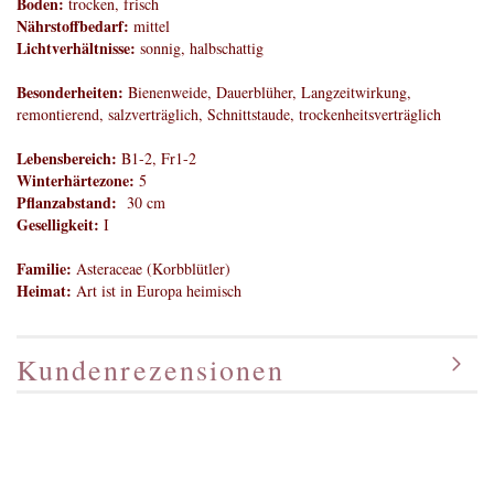
Boden:
trocken, frisch
Nährstoffbedarf:
mittel
Lichtverhältnisse:
sonnig, halbschattig
Besonderheiten:
Bienenweide, Dauerblüher, Langzeitwirkung,
remontierend, salzverträglich, Schnittstaude, trockenheitsverträglich
Lebensbereich:
B1-2, Fr1-2
Winterhärtezone:
5
Pflanzabstand:
30 cm
Geselligkeit:
I
Familie:
Asteraceae (Korbblütler)
Heimat:
Art ist in Europa heimisch
Kundenrezensionen