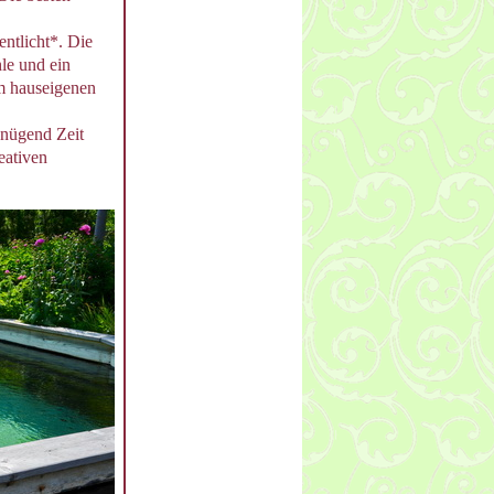
ntlicht*. Die
hle und ein
am hauseigenen
enügend Zeit
eativen