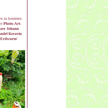
agen zu kommen.
Der
Photo-Art-
zer Johann
andel Keravin
a Erdwurm'