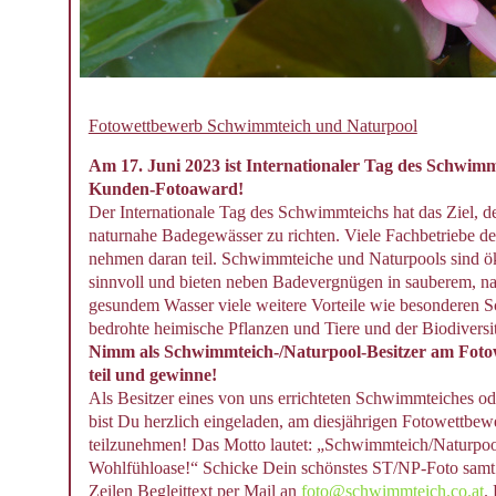
Fotowettbewerb Schwimmteich und Naturpool
Am 17. Juni 2023 ist Internationaler Tag des Schwimm
Kunden-Fotoaward!
Der Internationale Tag des Schwimmteichs hat das Ziel, d
naturnahe Badegewässer zu richten. Viele Fachbetriebe
nehmen daran teil. Schwimmteiche und Naturpools sind ö
sinnvoll und bieten neben Badevergnügen in sauberem, n
gesundem Wasser viele weitere Vorteile wie besonderen S
bedrohte heimische Pflanzen und Tiere und der Biodiversit
Nimm als Schwimmteich-/Naturpool-Besitzer am Fot
teil und gewinne!
Als Besitzer eines von uns errichteten Schwimmteiches o
bist Du herzlich eingeladen, am diesjährigen Fotowettbew
teilzunehmen! Das Motto lautet: „Schwimmteich/Naturpoo
Wohlfühloase!“ Schicke Dein schönstes ST/NP-Foto sam
Zeilen Begleittext per Mail an
foto@schwimmteich.co.at
.