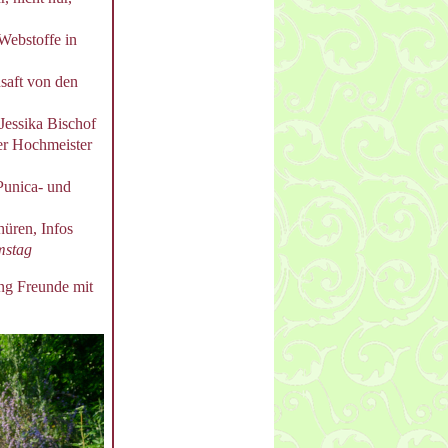
Webstoffe in
saft von den
Jessika Bischof
er Hochmeister
unica- und
üren, Infos
mstag
ng Freunde mit