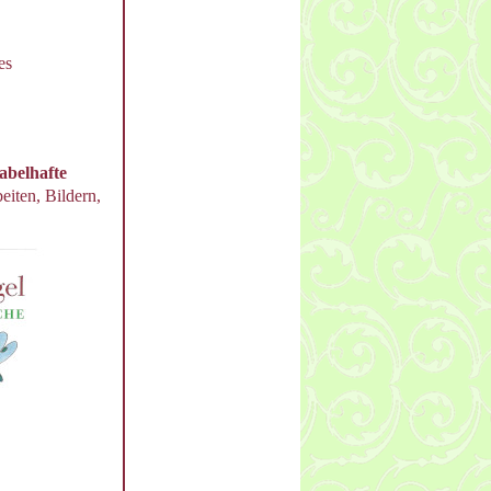
es
fabelhafte
iten, Bildern,