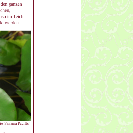
n den ganzen
ichen,
uso im Teich
nkt werden.
te 'Panama Pacific'