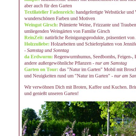
aber auch für den Garten
Textilatelier Fadenreich:
handgefertigte Webstücke und 
wunderschönen Farben und Motiven
Weingut Girsch:
Prämierte Weine, Frizzante und Trauben
umliegenden Weingärten von Familie Girsch
ReinZeit:
natürliche Reinigungsprodukte, präsentiert von 
Holzzuliebe:
Holzarbeiten und Schieferplatten von Jennif
-
Samstag und Sonntag
da Erdwurm:
Regenwurmhumus, Seedbombs, Feigen-, P
andere außergewöhnliche Pflanzen -
nur am Samstag
Garten on Tour:
das "Natur im Garten" Mobil mit Brosch
und Neuigkeiten rund um "Natur im Garten" -
nur am Sa
Wir verwöhnen Dich mit Broten, Kaffee und Kuchen. Bri
und genießt unseren Garten!