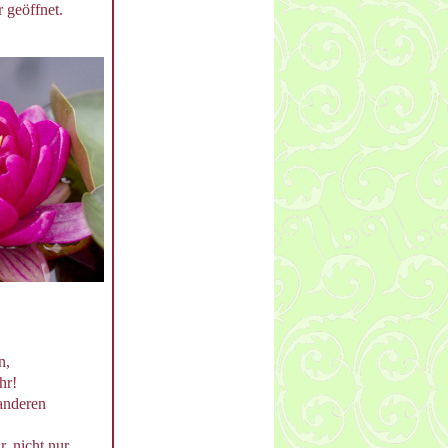
 geöffnet.
n,
hr!
anderen
 nicht nur,