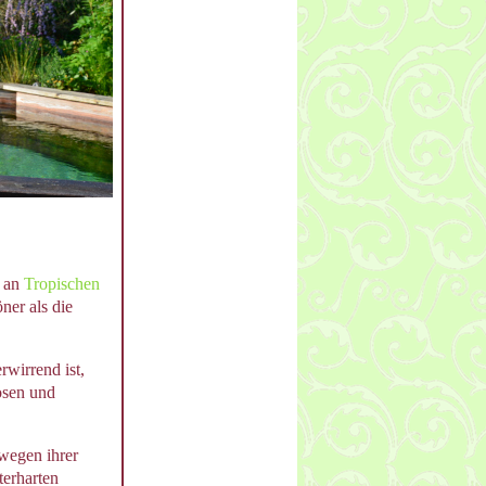
t an
Tropischen
öner als die
rwirrend ist,
osen und
wegen ihrer
terharten