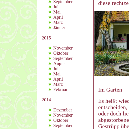
September
diese rechtze
Juli
Mai
April
März
Jänner
2015
November
Oktober
September
August
Juli
Mai
April
März
Im Garten
Februar
2014
Es heißt wie
entscheiden,
Dezember
oder doch li
November
abgestorbene
Oktober
Gestrüpp übe
September