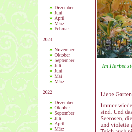
Dezember
Juni
April
März
Februar
2023
November
Oktober
September
Im Herbst st
Juli
Juni
Mai
März
2022
Liebe Garten
Dezember
Immer wiede
Oktober
sind. Und das
September
Seerosen, die
Juli
April
und violette 
März
Teich auch n