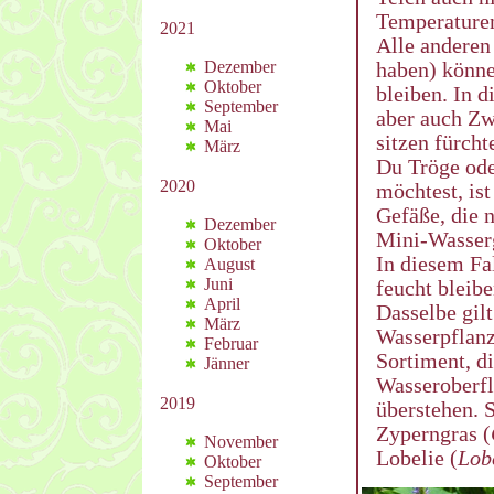
Temperature
2021
Alle anderen 
haben) könne
Dezember
Oktober
bleiben. In d
September
aber auch Zw
Mai
sitzen fürch
März
Du Tröge ode
2020
möchtest, ist
Gefäße, die n
Dezember
Mini-Wasserg
Oktober
In diesem Fal
August
Juni
feucht bleibe
April
Dasselbe gil
März
Wasserpflanz
Februar
Sortiment, d
Jänner
Wasseroberfl
2019
überstehen. 
Zyperngras (
November
Lobelie (
Lobe
Oktober
September