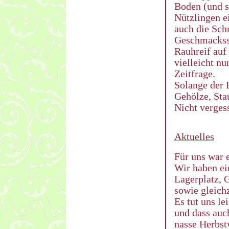
Boden (und s
Nützlingen ei
auch die Sch
Geschmackssa
Rauhreif auf
vielleicht nu
Zeitfrage.
Solange der 
Gehölze, Sta
Nicht verges
Aktuelles
Für uns war e
Wir haben ei
Lagerplatz, 
sowie gleichz
Es tut uns le
und dass auc
nasse Herbstw