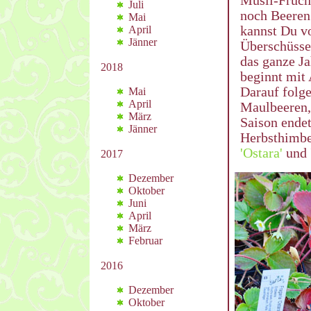
Müsli-Frücht
Juli
noch Beeren
Mai
kannst Du vo
April
Jänner
Überschüsse 
das ganze Ja
2018
beginnt mit
Darauf folge
Mai
April
Maulbeeren,
März
Saison ende
Jänner
Herbsthimbe
'Ostara'
und '
2017
Dezember
Oktober
Juni
April
März
Februar
2016
Dezember
Oktober