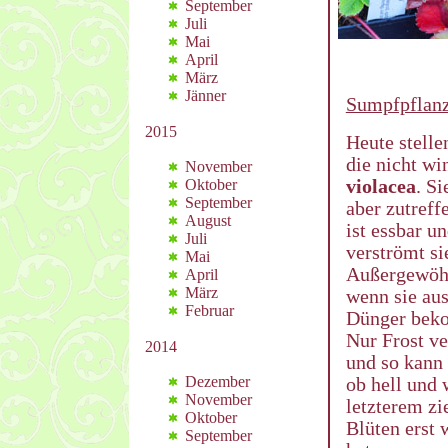
September
Juli
Mai
April
März
Jänner
Sumpfpflanz
2015
Heute stelle
die nicht win
November
violacea
. S
Oktober
September
aber zutreff
August
ist essbar 
Juli
verströmt si
Mai
Außergewöhnl
April
März
wenn sie aus
Februar
Dünger bek
Nur Frost ve
2014
und so kann 
Dezember
ob hell und 
November
letzterem zie
Oktober
Blüten erst 
September