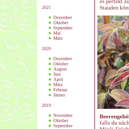
es perfekt 
Stauden kön
2021
Dezember
Oktober
September
Mai
März
2020
Dezember
Oktober
August
Juni
April
März
Februar
Jänner
2019
November
Beerengehöl
Oktober
falls du näc
September