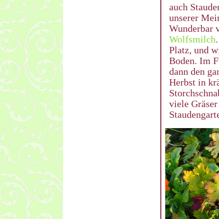
auch Stauden
unserer Mei
Wunderbar v
Wolfsmilch
Platz, und w
Boden. Im Fü
dann den ga
Herbst in kr
Storchschnab
viele Gräse
Staudengarte