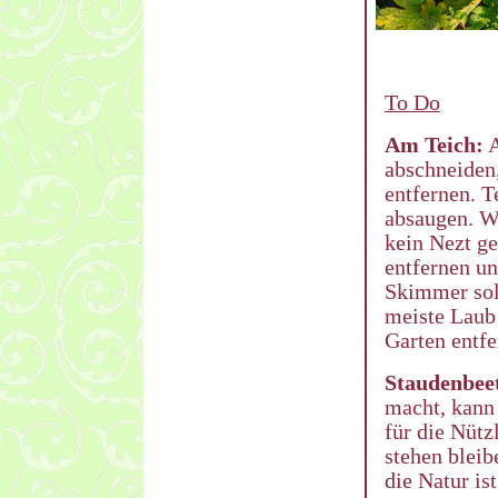
To Do
Am Teich:
A
abschneiden,
entfernen. 
absaugen. W
kein Nezt g
entfernen u
Skimmer soll
meiste Laub 
Garten entfe
Staudenbee
macht, kann 
für die Nütz
stehen bleib
die Natur is