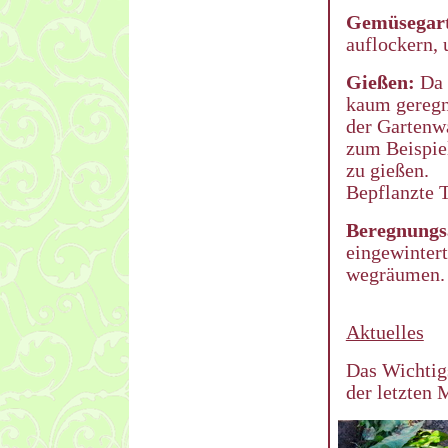
Gemüsegar
auflockern,
Gießen:
Da 
kaum geregne
der Gartenw
zum Beispiel
zu gießen.
Bepflanzte T
Beregnungs
eingewintert
wegräumen.
Aktuelles
Das Wichtig
der letzten