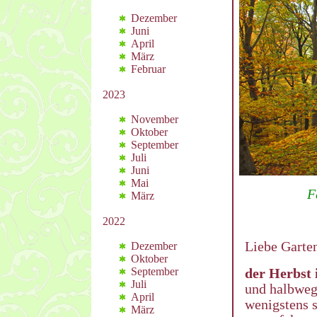
Dezember
Juni
April
März
Februar
2023
November
Oktober
September
Juli
Juni
Mai
F
März
2022
Liebe Garte
Dezember
Oktober
September
der Herbst i
Juli
und halbwegs
April
wenigstens s
März