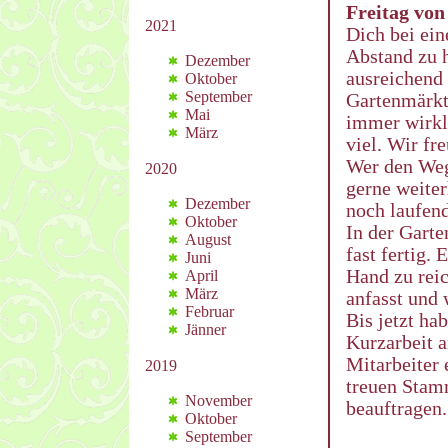
Freitag von
2021
Dich bei ei
Abstand zu h
Dezember
ausreichend 
Oktober
September
Gartenmärkte
Mai
immer wirkl
März
viel. Wir fr
Wer den Weg
2020
gerne weiter
Dezember
noch laufend
Oktober
In der Garte
August
fast fertig.
Juni
Hand zu rei
April
März
anfasst und 
Februar
Bis jetzt ha
Jänner
Kurzarbeit 
Mitarbeiter 
2019
treuen Stam
November
beauftragen.
Oktober
September