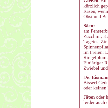
Gießen.
Auf 
kürzlich gep
Rasen, wenn 
Obst und Bee
Säen:
am Fensterbr
Zucchini, Kü
Tagetes, Zi
Spinnenpfla
im Freien: E
Ringelblume
Einjäriger R
Zwiebel und 
Die
Eismän
Bisserl Ged
oder keinen 
Jäten
oder h
leider auch 