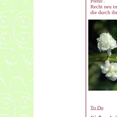
Pleno'.
Recht neu i
die durch ih
To Do