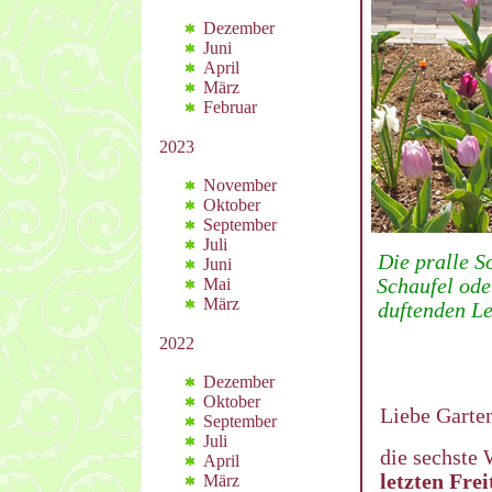
Dezember
Juni
April
März
Februar
2023
November
Oktober
September
Juli
Die pralle S
Juni
Schaufel ode
Mai
März
duftenden Le
2022
Dezember
Oktober
Liebe Garte
September
Juli
die sechste
April
letzten Fre
März