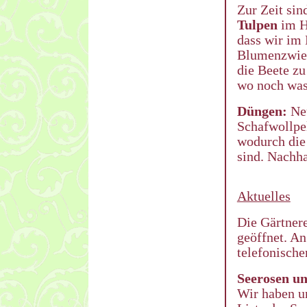
Zur Zeit sin
Tulpen
im H
dass wir im 
Blumenzwieb
die Beete zu
wo noch was 
Düngen:
Neu
Schafwollpel
wodurch die 
sind. Nachha
Aktuelles
Die Gärtnere
geöffnet. An
telefonisch
Seerosen un
Wir haben u