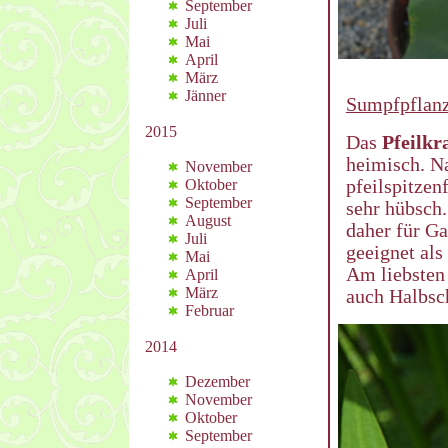
September
Juli
Mai
April
März
Jänner
Sumpfpflanz
2015
Das
Pfeilkr
heimisch. N
November
pfeilspitzen
Oktober
September
sehr hübsch.
August
daher für Ga
Juli
geeignet al
Mai
Am liebsten 
April
März
auch Halbsch
Februar
2014
Dezember
November
Oktober
September