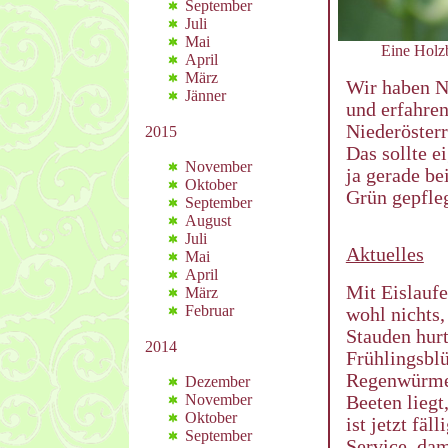
September
Juli
Mai
Eine Holzb
April
März
Wir haben N
Jänner
und erfahren
Niederösterr
2015
Das sollte e
November
ja gerade be
Oktober
Grün gepfleg
September
August
Juli
Aktuelles
Mai
April
Mit Eislauf
März
Februar
wohl nichts,
Stauden hur
2014
Frühlingsblü
Regenwürmer
Dezember
November
Beeten lieg
Oktober
ist jetzt fä
September
Service, dam