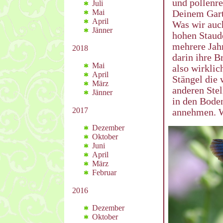
und pollenre
Juli
Mai
Deinem Gart
April
Was wir auch
Jänner
hohen Staude
mehrere Jahr
2018
darin ihre B
Mai
also wirklic
April
Stängel die 
März
anderen Ste
Jänner
in den Boden
2017
annehmen. W
Dezember
Oktober
Juni
April
März
Februar
2016
Dezember
Oktober