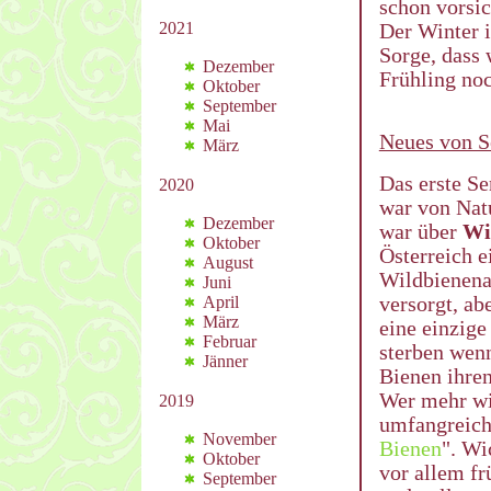
schon vorsic
2021
Der Winter i
Sorge, dass 
Dezember
Frühling noc
Oktober
September
Mai
Neues von 
März
Das erste Se
2020
war von Natu
Dezember
war über
Wi
Oktober
Österreich e
August
Wildbienena
Juni
versorgt, a
April
März
eine einzige
Februar
sterben wenn
Jänner
Bienen ihre
Wer mehr wi
2019
umfangreich
November
Bienen
". Wi
Oktober
vor allem fr
September