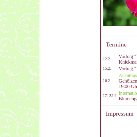
Termine
Vortrag "
12.2.
Knickma
Vortrag 
15.2.
Acanthus
Gehölzen
16.2.
19:00 Uhr
Internati
17.-25.2.
Blumengä
Impressum