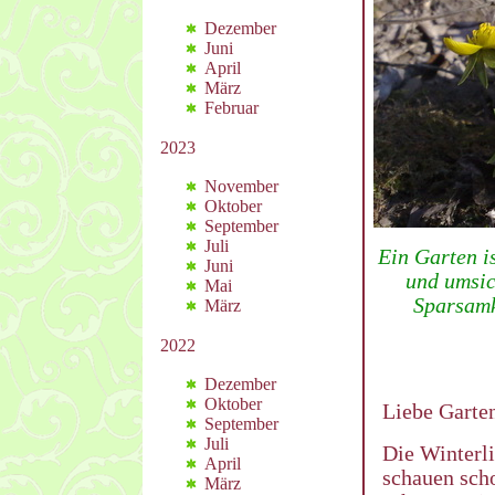
Dezember
Juni
April
März
Februar
2023
November
Oktober
September
Juli
Ein Garten is
Juni
und umsic
Mai
Sparsamk
März
2022
Dezember
Oktober
Liebe Garte
September
Juli
Die Winterl
April
schauen scho
März