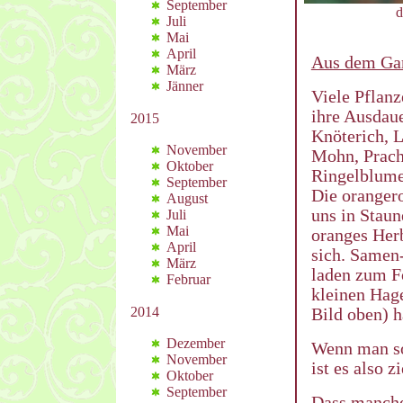
September
d
Juli
Mai
April
Aus dem Ga
März
Jänner
Viele Pflan
ihre Ausdaue
2015
Knöterich, 
November
Mohn, Prach
Oktober
Ringelblumen
September
Die orangero
August
uns in Staun
Juli
Mai
oranges Herb
April
sich. Samen
März
laden zum F
Februar
kleinen Hag
2014
Bild oben) h
Dezember
Wenn man so
November
ist es also 
Oktober
September
Dass manche