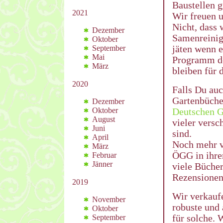
Baustellen g
2021
Wir freuen u
Nicht, dass 
Dezember
Samenreinig
Oktober
jäten wenn e
September
Mai
Programm de
März
bleiben für 
2020
Falls Du
auc
Gartenbücher
Dezember
Oktober
Deutschen G
August
vieler versc
Juni
sind.
April
Noch mehr v
März
ÖGG in ihre
Februar
Jänner
viele Büche
Rezensionen
2019
Wir verkauf
November
robuste und
Oktober
für solche. 
September